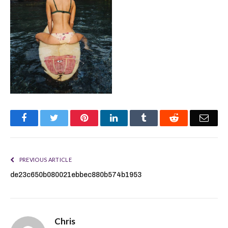
Facebook
Twitter
Pinterest
LinkedIn
Tumblr
Reddit
Emai
PREVIOUS ARTICLE
de23c650b080021ebbec880b574b1953
Chris