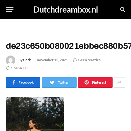
Dutchdreambox.nl
de23c650b080021ebbec880b5
By
Chris
november 12, 2021
Geen reacties
1 Min Read
Facebook
Twitter
Pinterest